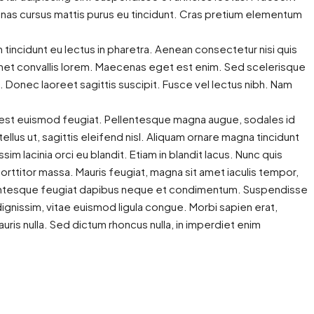
enas cursus mattis purus eu tincidunt. Cras pretium elementum
 tincidunt eu lectus in pharetra. Aenean consectetur nisi quis
amet convallis lorem. Maecenas eget est enim. Sed scelerisque
. Donec laoreet sagittis suscipit. Fusce vel lectus nibh. Nam
a est euismod feugiat. Pellentesque magna augue, sodales id
tellus ut, sagittis eleifend nisl. Aliquam ornare magna tincidunt
im lacinia orci eu blandit. Etiam in blandit lacus. Nunc quis
, porttitor massa. Mauris feugiat, magna sit amet iaculis tempor,
Pellentesque feugiat dapibus neque et condimentum. Suspendisse
gnissim, vitae euismod ligula congue. Morbi sapien erat,
uris nulla. Sed dictum rhoncus nulla, in imperdiet enim