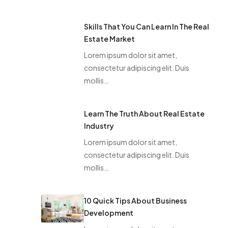
Skills That You Can Learn In The Real
Estate Market
Lorem ipsum dolor sit amet,
consectetur adipiscing elit. Duis
mollis…
Learn The Truth About Real Estate
Industry
Lorem ipsum dolor sit amet,
consectetur adipiscing elit. Duis
mollis…
10 Quick Tips About Business
Development