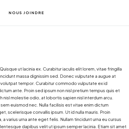
NOUS JOINDRE
sque ut lacinia ex. Curabitur iaculis elit lorem, vitae fringilla
 tincidunt massa dignissim sed. Donec vulputate a augue at
o volutpat tempor. Curabitur commodo vulputate ex id
ctum ante. Proin sed ipsum non nisl pretium tempus quis et
nisl molestie odio, at lobortis sapien nisl interdum arcu.
s sem euismod nec. Nulla facilisis est vitae enim dictum
et, scelerisque convallis ipsum. Ut id nulla mauris. Proin
, a varius urna ante eget felis. Nullam tincidunt urna eu cursus
ellentesque dapibus velit ut ipsum semper lacinia. Etiam sit amet