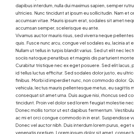
4 ½
dapibus interdum, nulla dui maximus sapien, semper rutr
ultricies. Nunc tincidunt at ipsum eu sollicitudin. Nam et
accumsan vitae. Mauris ipsum erat, sodales sit amet neque 
accumsan semper, scelerisque eu ante.
Vivamus auctor mauris risus, sed viverra neque pellentes
quis. Fusce nunc arcu, congue vel sodales eu, lacinia at era
Nullam ut tellus in turpis blandit varius. Sed ut elit nec l
sociis natoque penatibus et magnis dis parturient montes
Curabitur tristique nec ex eget posuere. Sed elit lacus, p
id tellus luctus efficitur. Sed sodales dolor justo, eu ult
finibus. Morbi id imperdiet nunc, non commodo dolor. Qui
vehicula, lectus mauris pellentesque metus, eu sagittis 
consequat sit amet urna. Duis augue nisi, rhoncus sed co
tincidunt. Proin vel dolor sed lorem feugiat molestie nec 
Donec mollis tortor ut est dapibus fermentum. Vestibulum c
ac mi et orci congue commodo in in erat. Suspendisse vu
Donec vel auctor nibh. Duis interdum lorem purus, eget 
venenatis pretium. Lorem ipsum dolor sit amet, consectet