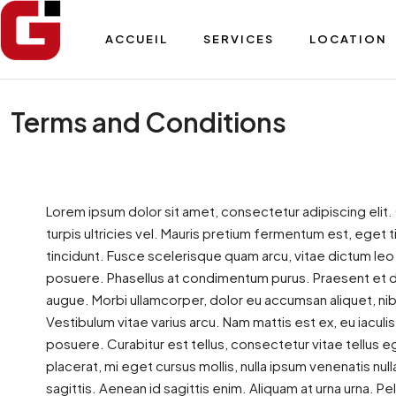
ACCUEIL
SERVICES
LOCATION
Terms and Conditions
Lorem ipsum dolor sit amet, consectetur adipiscing elit. Qui
turpis ultricies vel. Mauris pretium fermentum est, eget
tincidunt. Fusce scelerisque quam arcu, vitae dictum le
posuere. Phasellus at condimentum purus. Praesent et di
augue. Morbi ullamcorper, dolor eu accumsan aliquet, nibh 
Vestibulum vitae varius arcu. Nam mattis est ex, eu iaculi
posuere. Curabitur est tellus, consectetur vitae tellus eg
placerat, mi eget cursus mollis, nulla ipsum venenatis nulla
sagittis. Aenean id sagittis enim. Aliquam at urna urna. P