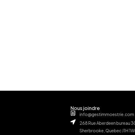
Nous joindre
info@gestimmoestrie.com
268 Rue Aberdeen bureau 3
Sherbrooke, Quebec J1H 1