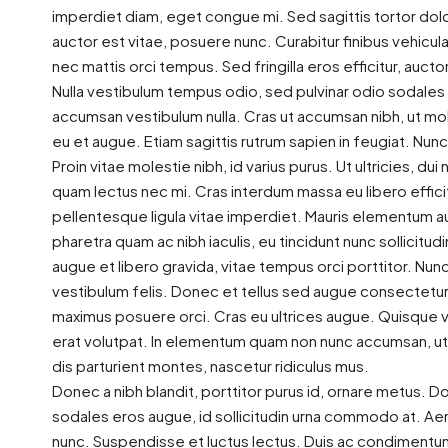
imperdiet diam, eget congue mi. Sed sagittis tortor dolo
auctor est vitae, posuere nunc. Curabitur finibus vehicul
nec mattis orci tempus. Sed fringilla eros efficitur, auctor 
Nulla vestibulum tempus odio, sed pulvinar odio sodales u
accumsan vestibulum nulla. Cras ut accumsan nibh, ut mol
eu et augue. Etiam sagittis rutrum sapien in feugiat. Nun
Proin vitae molestie nibh, id varius purus. Ut ultricies, du
quam lectus nec mi. Cras interdum massa eu libero effici
pellentesque ligula vitae imperdiet. Mauris elementum au
pharetra quam ac nibh iaculis, eu tincidunt nunc sollicitu
augue et libero gravida, vitae tempus orci porttitor. Nu
1 275$
vestibulum felis. Donec et tellus sed augue consectetur u
maximus posuere orci. Cras eu ultrices augue. Quisque ve
Beau 4 1/2 avec beaucoup 
erat volutpat. In elementum quam non nunc accumsan, ut 
naturelle
e-Famille
dis parturient montes, nascetur ridiculus mus.
Donec a nibh blandit, porttitor purus id, ornare metus
1045, Rue de la Sainte-Famille, Fleu
mille, Fleurimont,
sodales eros augue, id sollicitudin urna commodo at. Ae
Sherbrooke, Estrie, Quebec, J1E 1V1, 
, J1E 1V1, Canada
nunc. Suspendisse et luctus lectus. Duis ac condiment
2
1