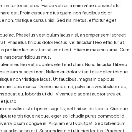
um mi tortor eu eros. Fusce vehicula enim vitae consectetur
2
1
4 ½
 ornare est. Proin cursus metus quam, non faucibus dolor
non, tristique cursus nisl. Sed nisi metus, efficitur eget
que ac. Phasellus vestibulum lacus nisl, a semper sem laoreet
t. Phasellus finibus dolor lectus, vel tincidunt leo efficitur at.
ectus pretium luctus vitae sit amet est. Etiam in maximus urna. Cum
, nascetur ridiculus mus.
ulvinar eu leo vel, sodales eleifend diam. Nunc tincidunt libero
rices ipsum suscipit non. Nullam eu dolor vitae felis pellentesque
sque non tristique lacus. Ut faucibus, magna in dapibus
mi enim quis massa. Donec nunc urna, pulvinar a vestibulum nec,
nsequat eu, lobortis ut dui. Vivamus placerat auctor arcu eu
et justo.
onvallis nisl et ipsum sagittis, vel finibus dui lacinia. Quisque
lputate tristique neque, eget sollicitudin purus commodo id.
viverra ipsum congue in. Aliquam erat volutpat. Sed bibendum
ur adipiscing elit. Suspendisse et ultricies lectus. Praesent