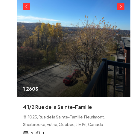
1 260$
N
4 1/2 Rue de la Sainte-Famille
1025, Rue de la Sainte-Famille, Fleurimont,
Sherbrooke, Estrie, Québec, J1E 1V1, Canada
2
1