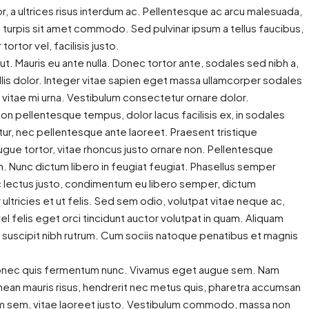
r, a ultrices risus interdum ac. Pellentesque ac arcu malesuada,
a turpis sit amet commodo. Sed pulvinar ipsum a tellus faucibus,
tortor vel, facilisis justo.
t. Mauris eu ante nulla. Donec tortor ante, sodales sed nibh a,
lis dolor. Integer vitae sapien eget massa ullamcorper sodales
c vitae mi urna. Vestibulum consectetur ornare dolor.
i non pellentesque tempus, dolor lacus facilisis ex, in sodales
tur, nec pellentesque ante laoreet. Praesent tristique
gue tortor, vitae rhoncus justo ornare non. Pellentesque
din. Nunc dictum libero in feugiat feugiat. Phasellus semper
nc lectus justo, condimentum eu libero semper, dictum
ltricies et ut felis. Sed sem odio, volutpat vitae neque ac,
1 095$
l felis eget orci tincidunt auctor volutpat in quam. Aliquam
de lumière
suscipit nibh rutrum. Cum sociis natoque penatibus et magnis
LE LOGEMENT QUI TE DONNE DU ZE
PLEIN LES POCHES *1 mois gratuit
. Donec quis fermentum nunc. Vivamus eget augue sem. Nam
rimont,
nean mauris risus, hendrerit nec metus quis, pharetra accumsan
Canada
1025, Rue de la Sainte-Famille, Fleurimont,
um sem, vitae laoreet justo. Vestibulum commodo, massa non
Sherbrooke, Estrie, Québec, J1E 1V1, Canada