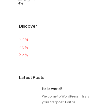
4 ½
Discover
4 ½
5 ½
3 ½
Latest Posts
Hello world!
Welcome to WordPress. This is
your first post. Edit or…