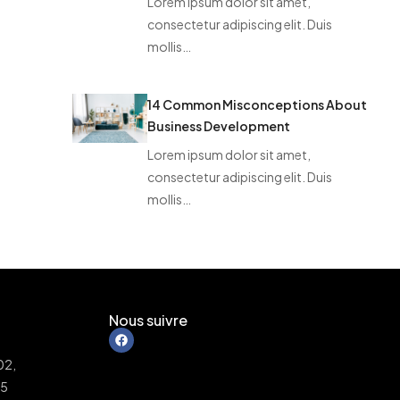
Lorem ipsum dolor sit amet,
consectetur adipiscing elit. Duis
mollis…
14 Common Misconceptions About
Business Development
Lorem ipsum dolor sit amet,
consectetur adipiscing elit. Duis
mollis…
Nous suivre
02,
W5