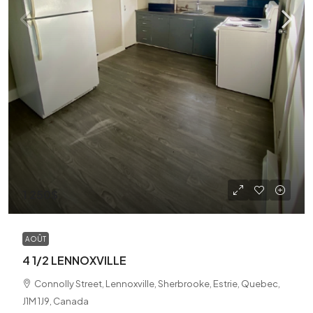
1 250$
AOÛT
4 1/2 LENNOXVILLE
Connolly Street, Lennoxville, Sherbrooke, Estrie, Quebec,
J1M 1J9, Canada