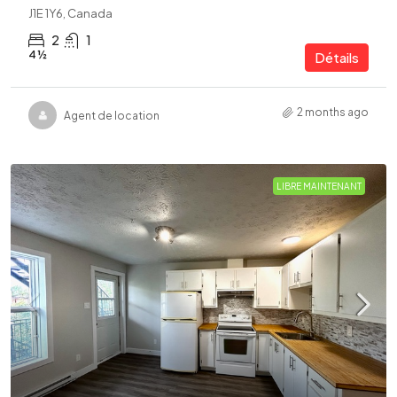
J1E 1Y6, Canada
2
1
4 ½
Détails
2 months ago
Agent de location
LIBRE MAINTENANT