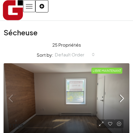
Sécheuse
25 Propriétés
Default Order
Sort by:
LIBRE MAINTENANT
1 150$