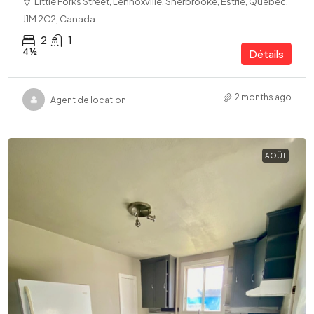
Little Forks Street, Lennoxville, Sherbrooke, Estrie, Quebec,
J1M 2C2, Canada
2
1
4 ½
Détails
2 months ago
Agent de location
AOÛT