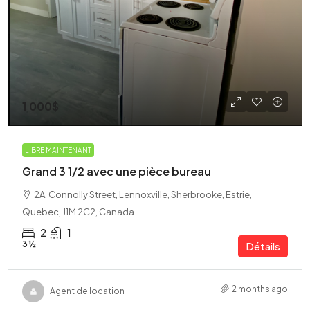
1 000$
LIBRE MAINTENANT
Grand 3 1/2 avec une pièce bureau
2A, Connolly Street, Lennoxville, Sherbrooke, Estrie,
Quebec, J1M 2C2, Canada
2
1
3 ½
Détails
2 months ago
Agent de location