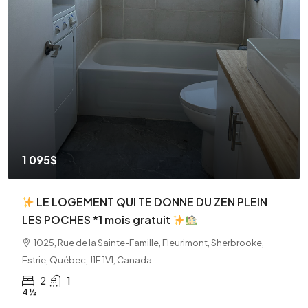
1 260$
4 1/2 Rue de la Sainte-Famille
1025, Rue de la Sainte-Famille, Fleurimont, Sherbrooke,
Estrie, Québec, J1E 1V1, Canada
2
1
4 ½