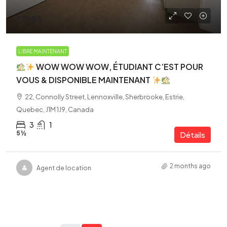
1 595$
LIBRE MAINTENANT
WOW WOW WOW, ÉTUDIANT C’EST POUR
VOUS & DISPONIBLE MAINTENANT
22, Connolly Street, Lennoxville, Sherbrooke, Estrie,
Quebec, J1M 1J9, Canada
3
1
5 ½
Détails
2 months ago
Agent de location