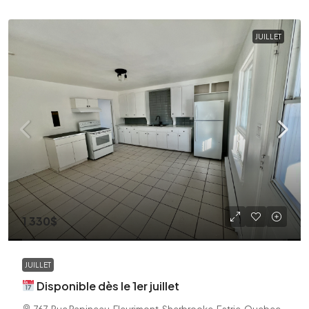
JUILLET
1 330$
JUILLET
Disponible dès le 1er juillet
767, Rue Papineau, Fleurimont, Sherbrooke, Estrie, Quebec,