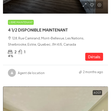
1 250$
LIBRE MAINTENANT
4 1/2 DISPONIBLE MAINTENANT
128, Rue Camirand, Mont-Bellevue, Les Nations,
Sherbrooke, Estrie, Quebec, J1H 4J5, Canada
2
1
4 ½
Détails
2 months ago
Agent de location
AOÛT