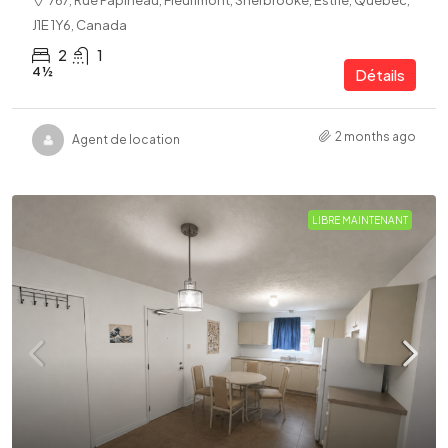
J1E 1Y6, Canada
2
1
4 ½
Détails
2 months ago
Agent de location
LIBRE MAINTENANT