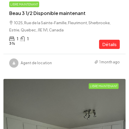
LIBRE MAINTENANT
Beau 3 1/2 Disponible maintenant
1025, Rue de la Sainte-Famille, Fleurimont, Sherbrooke,
Estrie, Quebec, J1E 1V1, Canada
1
1
3 ½
Détails
1 month ago
Agent de location
LIBRE MAINTENANT